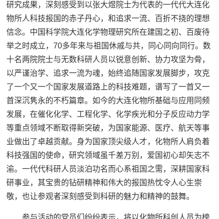
研究成果，深刻感受到以张大煜院士为代表的一代代大连化
物所人科技报国的赤子丹心，和追求一流、百折不挠的理想
信念。中国科学院大连化学物理研究所在建国之初、百废待
举之时成立，70多年来与祖国休戚与共，同心同向同行。数
十名两院院士与无数科研人员以锐意创新、协力攻坚为骨，
以严谨治学、追求一流为魂，始终追随国家发展脚步，攻克
了一个又一个国家发展道路上的科技难题，谱写了一首又一
首深沉隽永的不朽篇章。如今的大连化物所基础与应用同频
发展，在催化化学、工程化学、化学疾光和分子反应动力学
等重点领域不断取得新突破，为国家能源、医疗、航天等事
业做出了卓越贡献。身为国家顶尖级人才，化物所人肩负着
科技强国的使命，研究领域虽千差万别，爱国初心却矢志不
渝。一代代科研人员淡泊功名而心系祖国之需，深耕国家科
研事业，其宝贵的钻研精神和伟大的报国热忱令人心生崇
敬，也让参观者深刻感受到科研的魅力和精神的鼓舞。
参与活动的党员们纷纷表示，将以化物所科创人员为榜