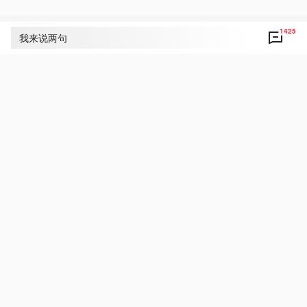
1425
评论
1425
我来说两句
央视网友um8dbs
22
好！致敬！点赞！为人民敬爱的总书记点赞！
5月1日 11:21
回复
央视新闻小网友丽霞❤️
17
点赞！祝福！致敬！4月30日上午，敬爱的习近
平总书记在上海出席加强基础研究座谈会并发表
重要讲话，为新形势下加强基础研究指明前进方
向、提供根本遵循。❤️❤️❤️❤️❤️❤️❤️❤️❤️
5月1日 12:21
回复
央视新闻小网友丽霞❤️
16
赞赞赞！赞赞赞！赞赞赞！点赞祝福致敬我们伟
大的祖国！源深则流远，基固则厦高。在敬爱的
习近平总书记战略引领下，新时代中国将全面加