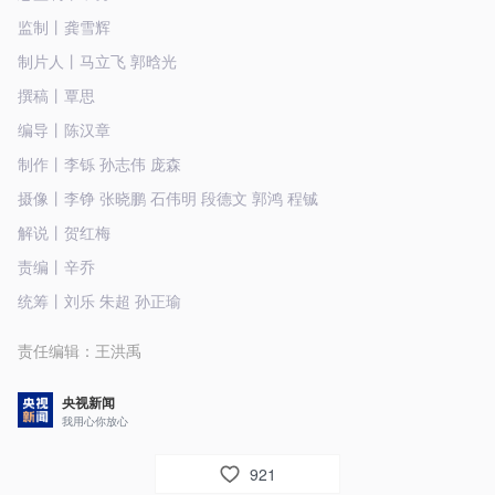
监制丨龚雪辉
制片人丨马立飞 郭晗光
撰稿丨覃思
编导丨陈汉章
制作丨李铄 孙志伟 庞森
摄像丨李铮 张晓鹏 石伟明 段德文 郭鸿 程铖
解说丨贺红梅
责编丨辛乔
统筹丨刘乐 朱超 孙正瑜
责任编辑：
王洪禹
央视新闻
我用心你放心
921