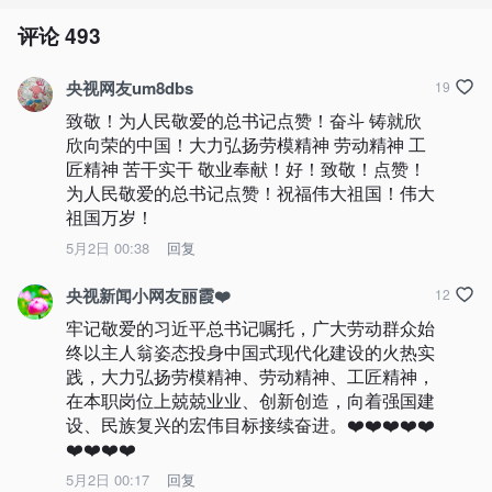
评论
493
央视网友um8dbs
19
致敬！为人民敬爱的总书记点赞！奋斗 铸就欣
欣向荣的中国！大力弘扬劳模精神 劳动精神 工
匠精神 苦干实干 敬业奉献！好！致敬！点赞！
为人民敬爱的总书记点赞！祝福伟大祖国！伟大
祖国万岁！
5月2日 00:38
回复
央视新闻小网友丽霞❤️
12
牢记敬爱的习近平总书记嘱托，广大劳动群众始
终以主人翁姿态投身中国式现代化建设的火热实
践，大力弘扬劳模精神、劳动精神、工匠精神，
在本职岗位上兢兢业业、创新创造，向着强国建
设、民族复兴的宏伟目标接续奋进。❤️❤️❤️❤️❤️
❤️❤️❤️❤️
5月2日 00:17
回复