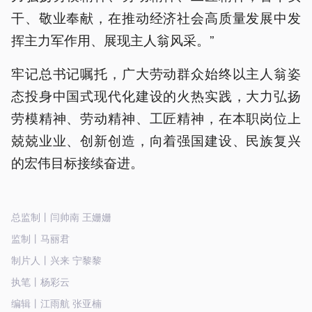
干、敬业奉献，在推动经济社会高质量发展中发
挥主力军作用、展现主人翁风采。”
牢记总书记嘱托，广大劳动群众始终以主人翁姿
态投身中国式现代化建设的火热实践，大力弘扬
劳模精神、劳动精神、工匠精神，在本职岗位上
兢兢业业、创新创造，向着强国建设、民族复兴
的宏伟目标接续奋进。
总监制丨闫帅南 王姗姗
监制丨马丽君
制片人丨兴来 宁黎黎
执笔丨杨彩云
编辑丨江雨航 张亚楠