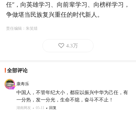
任”，向英雄学习、向前辈学习、向榜样学习，
争做堪当民族复兴重任的时代新人。
责任编辑：
朱笑熺
4.3万
全部评论
康寿乐
中国人，不管年纪大小，都应以振兴中华为己任，有
一分热，发一分光，生命不熄，奋斗不不止！
湖南网友
05-11
回复
阿敏儿
广大青年以实际行动践行报国之志，书写无悔青春