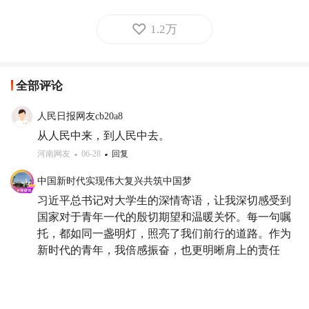
1.2万
全部评论
人民日报网友cb20a8
从人民中来，到人民中去。
河南网友
06-28
回复
中国新时代实现伟大复兴共筑中国梦
习近平总书记对大学生的深情寄语，让我深切感受到
国家对于青年一代的殷切期望和温暖关怀。每一句嘱
托，都如同一盏明灯，照亮了我们前行的道路。作为
新时代的青年，我倍感振奋，也更明晰肩上的责任
——当坚定理想信念，练就过硬本领，投身强国伟
业。要将个人梦想融入国家发展的洪流，在奋斗中绽
放青春光芒，不负时代，不负韶华。这不仅是温暖的