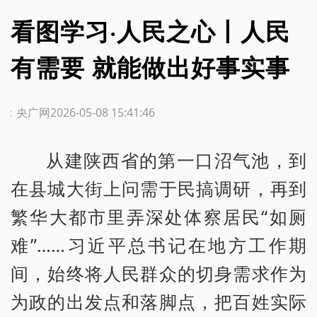
看图学习·人民之心丨人民
有需要 就能做出好事实事
源：央广网
2026-05-08 15:41:46
从建陕西省的第一口沼气池，到
在县城大街上问需于民搞调研，再到
繁华大都市里弄深处体察居民“如厕
难”……习近平总书记在地方工作期
间，始终将人民群众的切身需求作为
为政的出发点和落脚点，把百姓实际