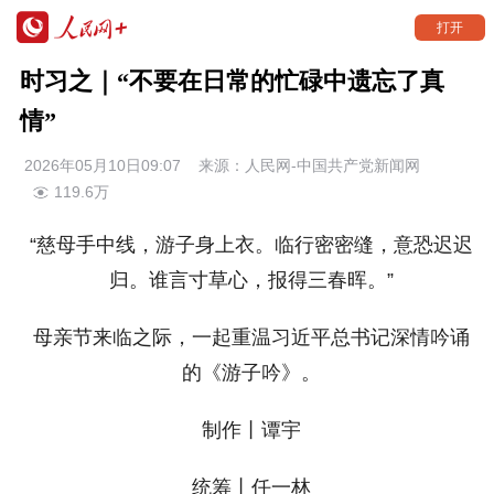
打开
时习之｜“不要在日常的忙碌中遗忘了真
情”
2026年05月10日09:07
来源：
人民网-中国共产党新闻网
119.6万
“慈母手中线，游子身上衣。临行密密缝，意恐迟迟
归。谁言寸草心，报得三春晖。”
母亲节来临之际，一起重温习近平总书记深情吟诵
的《游子吟》。
制作丨谭宇
统筹丨任一林