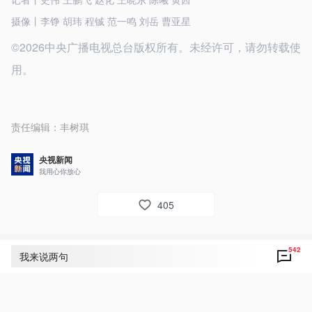
摄像丨李铮 胡玮 程铖 范一鸣 刘岳 曹亚星
©2026中央广播电视总台版权所有。未经许可，请勿转载使
用。
责任编辑：
丰树琪
央视新闻
我用心你放心
405
542
评论
542
我来说两句
央视网友um8dbs
37
好！祝中美关系穿越风浪行稳致远！
