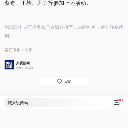
蔡奇、王毅、尹力等参加上述活动。
©2026中央广播电视总台版权所有。未经许可，请勿转载使
用。
责任编辑：
孟浩
央视新闻
我用心你放心
400
665
评论
665
我来说两句
央视网友🇨🇳⭐️
17
初夏的天坛 古柏含章 清风送爽 。两国元首拾阶