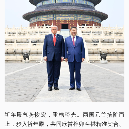
祈年殿气势恢宏，重檐琉光。两国元首拾阶而
上，步入祈年殿，共同欣赏榫卯斗拱精准契合、