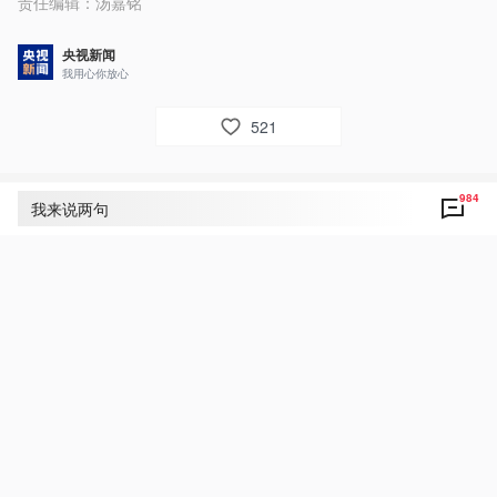
责任编辑：
汤嘉铭
央视新闻
我用心你放心
521
984
评论
984
我来说两句
央视网友um8dbs
23
世界和平万岁！
5月15日 21:48
回复
央视新闻网友向公华
19
好！致敬！点赞！
5月16日 03:22
回复
央视网友z6r9ql
16