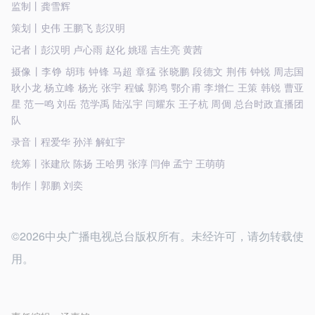
监制丨龚雪辉
策划丨史伟 王鹏飞 彭汉明
记者丨彭汉明 卢心雨 赵化 姚瑶 吉生亮 黄茜
摄像丨李铮 胡玮 钟锋 马超 章猛 张晓鹏 段德文 荆伟 钟锐 周志国
耿小龙 杨立峰 杨光 张宇 程铖 郭鸿 鄂介甫 李增仁 王策 韩锐 曹亚
星 范一鸣 刘岳 范学禹 陆泓宇 闫耀东 王子杭 周倜 总台时政直播团
队
录音丨程爱华 孙洋 解虹宇
统筹丨张建欣 陈扬 王哈男 张淳 闫伸 孟宁 王萌萌
制作丨郭鹏 刘奕
©2026中央广播电视总台版权所有。未经许可，请勿转载使
用。