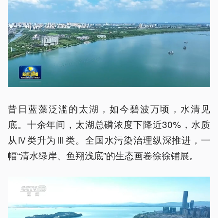
昔日蓝藻泛滥的太湖，如今碧波万顷，水清见
底。十余年间，太湖总磷浓度下降近30%，水质
从Ⅳ类升为Ⅲ类。全国水污染治理纵深推进，一
幅“清水绿岸、鱼翔浅底”的生态画卷徐徐铺展。