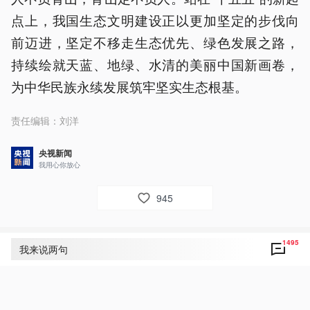
点上，我国生态文明建设正以更加坚定的步伐向
前迈进，坚定不移走生态优先、绿色发展之路，
持续绘就天蓝、地绿、水清的美丽中国新画卷，
为中华民族永续发展筑牢坚实生态根基。
责任编辑：
刘洋
央视新闻
我用心你放心
945
1495
评论
1495
我来说两句
央视网友um8dbs
32
好！致敬！点赞！为人民敬爱的总书记点赞！