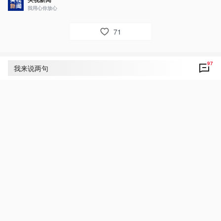
我用心你放心
71
97
评论
97
我来说两句
央视网友um8dbs
10
好！共同期待！共同关注！中俄友谊万岁
5月20日 02:48
回复
央视网友z6r9ql
3
中俄友谊万岁！世界和平万岁！
5月20日 03:05
回复
央视新闻网友ta1q6m
3
👍
5月20日 03:00
回复