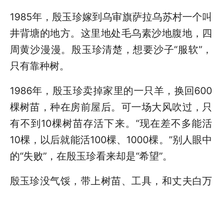
1985年，殷玉珍嫁到乌审旗萨拉乌苏村一个叫
井背塘的地方。这里地处毛乌素沙地腹地，四
周黄沙漫漫。殷玉珍清楚，想要沙子“服软”，
只有靠种树。
1986年，殷玉珍卖掉家里的一只羊，换回600
棵树苗，种在房前屋后。可一场大风吹过，只
有不到10棵树苗存活下来。“现在差不多能活
10棵，以后就能活100棵、1000棵。”别人眼中
的“失败”，在殷玉珍看来却是“希望”。
殷玉珍没气馁，带上树苗、工具，和丈夫白万
祥一起扎进沙海。一根六尺长的钢钎，曾是殷
玉珍的“种树神器”，用钢钎往沙地上扎个洞，