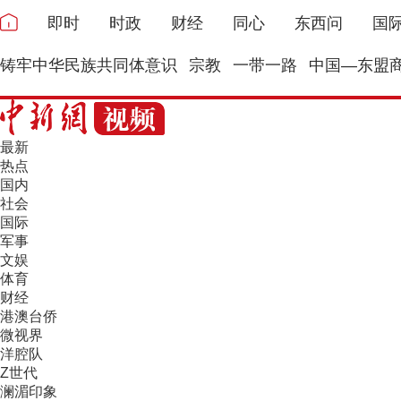
即时
时政
财经
同心
东西问
国
铸牢中华民族共同体意识
宗教
一带一路
中国—东盟
最新
热点
国内
社会
国际
军事
文娱
体育
财经
港澳台侨
微视界
洋腔队
Z世代
澜湄印象