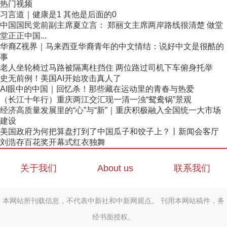
热门视频
习言道｜健康是1 其他是后面的0
中国国民党前副主席夏立言： 郑丽文主席两岸路线很清楚 做堂
堂正正中国...
华裔Z视界｜马来西亚华裔青年的中文情结：说好中文是很酷的
事
老人坐轮椅过马路被隔离柱挡住 两位路过司机下车俯身托举
史无前例！美国AI开始攻击真人了
AI眼中的中国｜回忆杀！那些藏在运动里的青春与热爱
（长江十年行）重庆两江交汇现一清一浊“鸳鸯锅”景观
经济高质量发展里的“心”与“新”｜重庆积极融入全国统一大市场
建设
美国政府为何把算盘打到了中国瓜子和饺子上？丨新闻会客厅
刘浩存百花奖开幕式红衣独舞
关于我们
About us
联系我们
本网站所刊载信息，不代表中新社和中新网观点。 刊用本网站稿件，务
经书面授权。