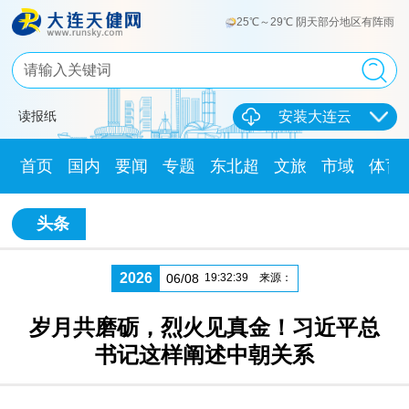
25℃～29℃ 阴天部分地区有阵雨
读报纸
安装大连云
首页
国内
要闻
专题
东北超
文旅
市域
体育
头条
2026
06/08
19:32:39
来源：
岁月共磨砺，烈火见真金！习近平总
书记这样阐述中朝关系