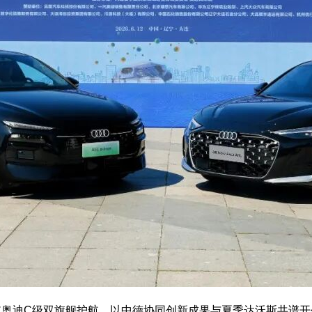
汽奥迪C级双旗舰护航，以中德协同创新成果与夏季达沃斯共谱开