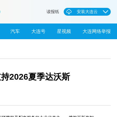
读报纸
安装大连云
汽车
大连号
星视频
大连网络举报
支持2026夏季达沃斯