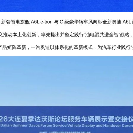
奢智电旗舰 A6L e-tron 与 C 级豪华轿车风向标全新奥迪 A6
义推动本土化创新，率先提出并坚定践行“油电混共进全智”战略，
产品矩阵革新，一汽奥迪以体系化的革新模式，为汽车行业践行“