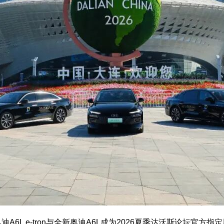
迪A6L e-tron与全新奥迪A6L成为2026夏季达沃斯论坛官方指