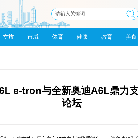
文旅
市域
体育
健康
教育
美食
L e-tron与全新奥迪A6L鼎力
论坛