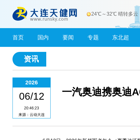
24℃～32℃ 晴转多云
首页
国内
要闻
专题
东北超
资讯
2026
一汽奥迪携奥迪A6
06/12
20:46:23
来源：云动大连