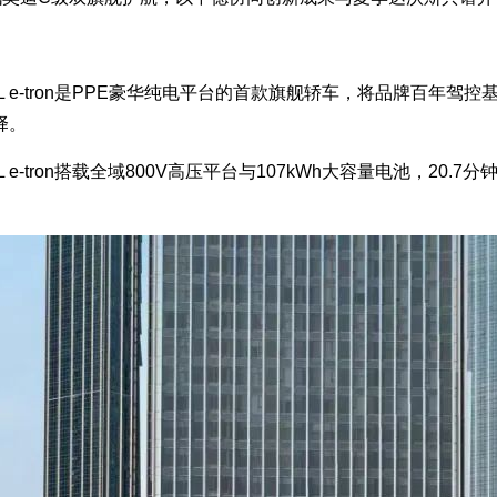
 e-tron是PPE豪华纯电平台的首款旗舰轿车，将品牌百年
择。
-tron搭载全域800V高压平台与107kWh大容量电池，20.