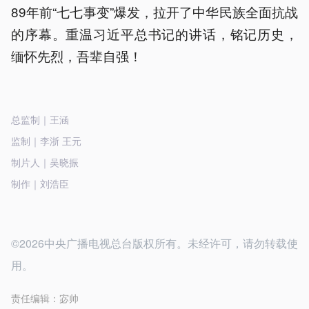
89年前“七七事变”爆发，拉开了中华民族全面抗战
的序幕。重温习近平总书记的讲话，铭记历史，
缅怀先烈，吾辈自强！
总监制｜王涵
监制｜李浙 王元
制片人｜吴晓振
制作｜刘浩臣
©2026中央广播电视总台版权所有。未经许可，请勿转载使
用。
责任编辑：
宓帅