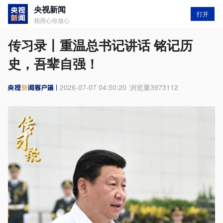
央视新闻
打开
我用心你放心
传习录丨重温总书记讲话 铭记历
史，吾辈自强！
2026-07-07 04:50:20
浏览量
3973112