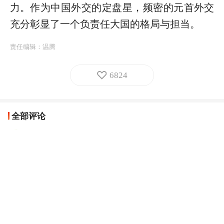
力。作为中国外交的定盘星，频密的元首外交
充分彰显了一个负责任大国的格局与担当。
责任编辑：
温腾
6824
全部评论
人民日报网友7uEx91
大国外交，大国风范！
四川网友
06-02
回复
人民日报网友yoLmhc
大国外交 大国风范
山东网友
04-19
回复