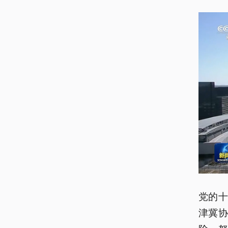
党的
津冀