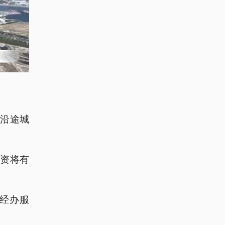
沿途城
资将有
经办服