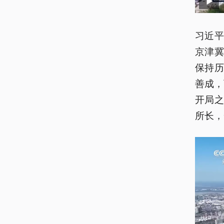
习近
京津
保持
善成，
开局
所长，