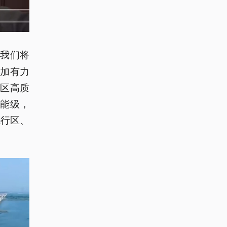
我们将
：
加有力
区高质
能级，
先行区、