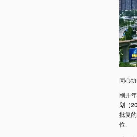
同心协
刚开
划（2
批复的
位。