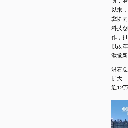
阶，
以来
冀协
科技
作，
以改
激发新
沿着
扩大，
近12