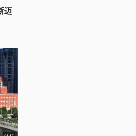
断迈
05:57