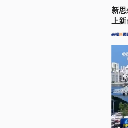
新思
上新