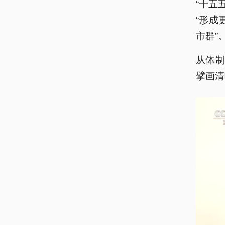
“十五
“形成
市群”
从体
擘画清