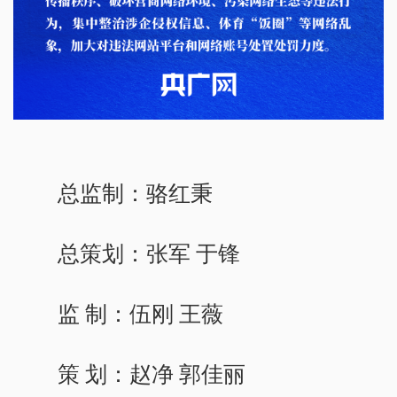
总监制：骆红秉
总策划：张军 于锋
监 制：伍刚 王薇
策 划：赵净 郭佳丽