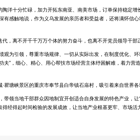
的陶洋十分忙碌，加力开拓东南亚、南美市场，订单保持稳定增
洋深有感触地说，作为义乌发展的亲历者和受益者，还将满怀信
迭代，离不开千千万万个体的努力奋斗，也离不开党员领导干部
政绩观为引领，尊重市场规律、一切从实际出发，在制度优化、环
花功夫”，细心、精心、用心帮扶市场经营主体纾困解难，着力营
城·瞿塘峡景区的重庆市奉节县白帝镇石庙村，吸引着来自世界各
，带领当地干部群众因地制宜开创适合自身发展的特色产业，让‘
取得经得起时间检验的发展成效，让当地产业根基更牢、市场活