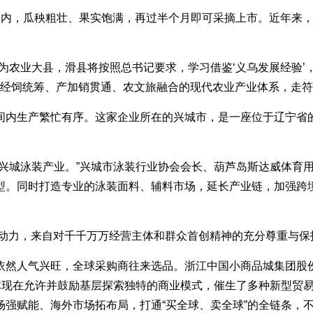
棚内，瓜秧粗壮、果实饱满，再过半个月即可采摘上市。近年来
为农业大县，滑县将按照总书记要求，学习借鉴‘义乌发展经验
粮经饲统筹、产加销贯通、农文旅融合的现代农业产业体系，走符
间内生产繁忙有序。这家企业所在的兴城市，是一座位于辽宁省
大兴城泳装产业。”兴城市泳装行业协会会长、葫芦岛斯达威体育
型。同时打造专业的泳装面料、辅料市场，延长产业链，加强跨境
根本动力，来自对千千万万经营主体和群众首创精神的充分尊重与保
依然人气兴旺，全球采购商往来选品。浙江中国小商品城集团股
体现在允许并鼓励基层探索独特的商业模式，催生了多种新型贸
强赋能、海外市场拓布局，打通“买全球、卖全球”的全链条，不