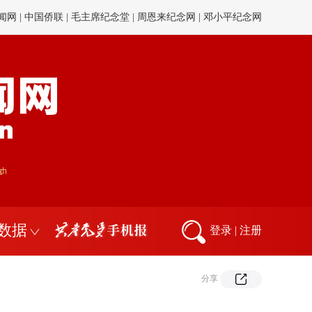
献网
|
中组部12380举报网
|
全国社科工作办
|
中国人事考试网
数据
登录
|
注册
分享