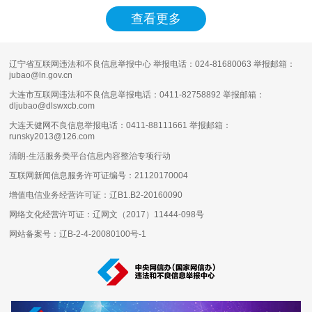
市深化外商投资便利化改革，进一步降低外国
投资者在大连、苏州两地跨区域投资的制度性
查看更多
交易成本的具体举措，通过减少重复提交、重
复核验主体资格文件等流程，有效提升外商投
资经营主体登记效率，激发两地外商投资活
辽宁省互联网违法和不良信息举报中心 举报电话：024-81680063 举报邮箱：
力，促进南北互联、区域开放型经济协同发
jubao@ln.gov.cn
大连市互联网违法和不良信息举报电话：0411-82758892 举报邮箱：
dljubao@dlswxcb.com
大连天健网不良信息举报电话：0411-88111661 举报邮箱：
runsky2013@126.com
清朗·生活服务类平台信息内容整治专项行动
互联网新闻信息服务许可证编号：
21120170004
增值电信业务经营许可证：
辽B1.B2-20160090
网络文化经营许可证：
辽网文（2017）11444-098号
网站备案号：
辽B-2-4-20080100号-1