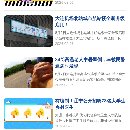
这两天，张女士每天按时服药，却反复头痛
2026-08-06
力大力弘扬劳模精神、劳动精神、工匠精神团
结引导产业工人在中国式现代化建设中发挥主
力军作用中华全国总工会、科学技术部工业和
大连机场北站城市航站楼全新升级
信息化部、人力资源社会保障部决定开展第八
启用！
届全国职工优秀技术创新成果交流活动活动内
容职工优秀技术创新成果、职工“五小”（小发
8月5日大连机场北站城市航站楼全新升级启用
明、小创造、小革新、小设计、小建议）成果
该航站楼位于大连北站北广场，将值机、托运
的征集、展示、交流。征集条件（一）职工
2026-08-06
等乘机手续办理环节前置，并配套接驳服务，
真正实现“下高铁、办登机、上巴士、到机
场”无缝衔接，标志着我市机场航空服务与高铁
34℃高温老人中暑晕倒，幸被民警
网络深度融合迈入新阶段。该航站楼日常运营
巡逻时发现
时间为每日8:00至18:30，可为旅客提供航班
信息查询、值机选座、行李预安检、行李托
8月2日大连持续高温气温攀升至34℃以上金州
运、机场专线巴士接驳等一站式航空服务。手
公安分局石河派出所民警荆百豪、辅警陶正原
续办理方面旅客可在航班起飞前12
2026-08-06
在辖区进行日常巡逻时发现一位八旬老人倒在
路边拐杖散落在一旁面色苍白、浑身无力无法
自行起身该路段偏僻行人稀少烈日下地表温度
有编制！辽宁公开招聘78名大学生
滚烫老人处境十分危险两人立即上前小心将老
乡村医生
人搀扶上警车打开空调为其降温民警一边查看
老人身体状况一边轻声安抚见老人神情仍有些
为进一步补充和优化我省乡村卫生人才队伍，
慌乱民警温声说道“大爷别担心
提升乡村医疗卫生服务能力，我省今年面向
2026-08-06
2026届医学专业高校毕业生，以及尚在择业期