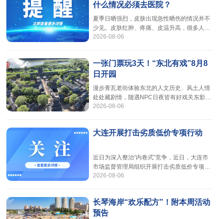
什么情况必须去医院？
年，曾是我市低碳生态示范项目，配备光伏发
电、雨水收集等设施。今年4月底以来，为更
夏季日晒强烈，皮肤出现急性晒伤的情况并不
好满足附近居民的游园需求，还绿于民，还景
少见。皮肤红肿、疼痛、皮温升高，很多人都
于民，高新区住建部门协调统筹多方力量，
2026-08-06
会选择扛一扛，或自行在家处理。大连市第三
人民医院暨大连理工大学附属第三人民医院皮
肤科主任时磊表示，不同程度的晒伤处理方式
一张门票玩3天！“东北有戏”8月8
并不相同，学会分辨轻重缓急，才能在第一时
日开园
间做出正确的应对。可以在家处理的轻度晒伤
如果晒后皮肤仅出现发红、发热、轻度肿痛，
漫步青瓦老街体验东北的人文历史、风土人情
没有形成水疱或破溃，通常属于轻度晒伤，可
处处藏剧情，随遇NPC日夜皆有好戏关东影视
以先在家进行自行处理。时磊主任建议，晒后
2026-08-06
城全新升级8月8日，“东北有戏”正式开园景区
依托原有关东影视城影视基地建筑群升级打造
而成。以“多维演艺”为核心引擎，将东北的人
大连开展打击劣质低价专项行动
文历史、风土人情以演艺形式呈现，构建“处处
有戏、时时入戏”的沉浸场域。漫步在超大实景
民国街区，中华路、关东小吃街、非遗街区一
近日为深入整治“内卷式”竞争，近日，大连市
应俱全，复古街道自带胶片质感，游客可尽情
市场监督管理局组织开展打击劣质低价专项行
感受独特的关东风
2026-08-06
动，旨在推动企业从“卷价格”向“拼质量”转变，
切实维护广大经营者和消费者合法权益。本次
整治覆盖生产、流通、消费全链条以及线上线
长琴海岸“欢乐配方”！附本周活动
下各类经营主体，涵盖生产企业、经销商、网
预告
络交易平台、平台内经营者、直播运营主体、