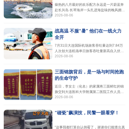
检验检测及认证机构等市场主体，集中查处各
燥热的八月最好的欢乐配方永远是一片蔚蓝奔
类违法违规行为。一是坚决打击恶意低价、无
赴长兴岛·长琴海岸一头扎进海盐味的晚风拥抱
序竞争行为，开展重点领域价格监督
2026-08-06
专属于海边的清凉与热烈PART01清凉配方
一：奔赴大海成分：泡海、追橘子海、露营用
法用量：建议沉浸式体验，一日一次或多次，
战高温 不服“暑” 他们在一线火力
可重复使用，直至暑气全消。泡海，是最直接
全开
的降温方式。脚趾间的细软沙粒逐渐被清凉的
海水代替，瞬间能感觉到海水的包容与力量。
7月31日大连国际机场旅客吞吐量达到7.84万
如果这些还算“常规”，还可体验海上游乐项
人次创大连机场单日旅客吞吐量新高自入伏以
目，在海上的每一刻，都是与凉意的惬意
2026-08-06
来，大连持续高温。当不少人寻处纳凉、躲避
酷暑时，大连国际机场的停机坪上，却有一群
人顶着烈日与热浪，在航班起降的间隙中争分
三面锦旗背后，是一场与时间抢跑
夺秒，全力保障暑运航班平稳运行。机务工程
的生命守护
部放行员盛夏机坪热浪蒸腾，放行人员张远征
仔细检查飞机，不肯放过一丝异常。轮胎刹车
近日，李女士（化名）的家属将三面鲜红的锦
毂附近还留着上百度的余温，人刚凑近，滚烫
旗交到大连医科大学附属第二医院工作人员手
的气流就裹着汗水浸透了工装。刚完成
2026-08-06
中。字句恳切的感谢信里，藏着一段有惊无险
的分娩记忆，更藏着一群医护人员默默坚守的
仁心与担当。故事的起点，源于一份跨越院区
“碰瓷”飙演技，民警一眼看穿！
的信任。因孕期存在免疫相关问题，李女士经
外院推荐，结识了该院的郑东颖医生。数月的
孕期随访中，郑医生扎实专业的病情讲解、耐
“这事我都打算自认倒霉了，谢谢你们能查出真