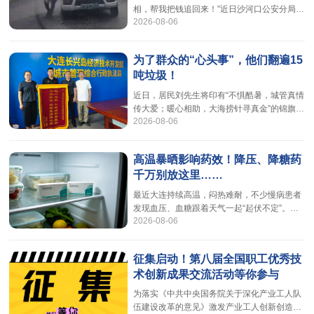
心细致的沟通态度，以及处处站在患者角度考
相，帮我把钱追回来！”近日沙河口公安分局在
量的诊疗思路，让李女士和家人倍感安心，最
2026-08-06
工作中发现一条可疑“碰瓷”线索分局刑侦大队
联动黑石礁派出所立即展开调查办案民警第一
时间找到当事车辆驾驶员王先生（化名）反复
为了群众的“心头事”，他们翻遍15
梳理事发当天的路线时间节点和双方接触细节
吨垃圾！
起初王先生一脸茫然只当是出了场普通事故当
时赔了1800元也就过去了随着民警一点点还原
近日，居民刘先生将印有“不惧酷暑，城管真情
现场比对各环节嫌疑人刻意制造事故借机索要
传大爱；暖心相助，大海捞针寻真金”的锦旗送
赔偿的“碰瓷”套路逐渐浮出水面
2026-08-06
到区城市管理综合行政执法局，感谢执法人员
与环卫工人顶烈日、耐脏累，帮他寻回遗失的
贵重物品。7月25日，区城市管理综合行政执
高温暴晒影响药效！降压、降糖药
法局工作人员接到居民求助，称其家属误将贵
千万别放这里……
重物品随生活垃圾一同倾倒。工作人员第一时
间溯源核查，确认该批垃圾已完成收集、转
最近大连持续高温，闷热难耐，不少慢病患者
运、压缩装车，即将运至垃圾焚烧厂进行无害
发现血压、血糖跟着天气一起“起伏不定”。前
化处置。时间就是希望，晚一步，这些垃
2026-08-06
几天大连市第三人民医院门诊来了一位自驾游
的张女士，她的经历值得所有高血压、糖友警
惕。张女士一家人从黑龙江自驾到大连，为了
征集启动！第八届全国职工优秀技
出行整洁方便，她把自己长效降压药和一些应
术创新成果交流活动等你参与
急药全都收进行李箱，放在后备箱里。大连游
玩的这几天，白天烈日烘烤、夜间车内持续积
为落实《中共中央国务院关于深化产业工人队
热，装药的行李箱多数时间都在高温环境里。
伍建设改革的意见》激发产业工人创新创造活