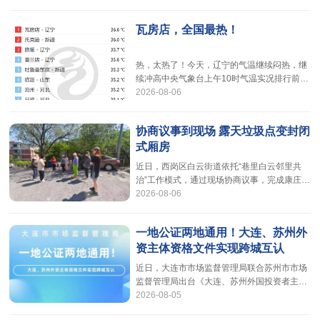
内未落实工作单位的毕业生（2024年6月以后
离校未就业的相关专业高校毕业生）等群体，
瓦房店，全国最热！
公开招聘78名大学生乡村医生，充实至村级医
疗机构服务一线。录用人员将纳入乡镇卫生院
事业编制管理。今年大学生乡村医生专项计划
热，太热了！今天，辽宁的气温继续闷热，继
公开招聘单位为七个地级市的乡镇卫生院，录
续冲高中央气象台上午10时气温实况排行前10
用人员将派驻到乡镇卫生院下设或一
2026-08-06
中有5个在辽宁瓦房店以36.6℃排在第一 昨天
辽宁4个地方最高温出现了41.4℃排在前15的
最高气温均超过40℃8月5日8时至5日16时全
协商议事到现场 露天垃圾点变封闭
省最高气温位列前三的是朝阳市朝阳县东大屯
式厢房
41.4℃葫芦岛市南票黄土坎41.4℃阜新市阜新
蒙古族自治县塔营子41.4℃全省有19个气象站
近日，西岗区白云街道依托“巷里白云邻里共
的最高气温为40℃～43℃，555
治”工作模式，通过现场协商议事，完成康庄街
2026-08-06
22号楼露天垃圾点位升级改造，解决了居民长
期困扰的环境难题。该点位此前露天摆放垃圾
桶，垃圾散落、夏季异味扰民，周边居民意见
一地公证两地通用！大连、苏州外
很大。街道将居民议事会搬到问题现场，组织
资主体资格文件实现跨城互认
工作人员、社区网格员与十余位居民代表实地
商讨，大家围绕点位选址、改造形式充分交
近日，大连市市场监督管理局联合苏州市市场
流，最终敲定拆除露天散桶、建设封闭式垃圾
监督管理局出台《大连、苏州外国投资者主体
厢房的改造方案。方案敲定后，街道联动环
2026-08-05
资格文件互认机制》，政策自2026年7月1日
起正式施行。此次跨区域互认机制落地，是两