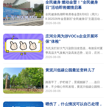
全民健身 燃动金普！“全民健身
天”老年人、孕产妇儿童及慢性病患者为高风险
日”活动即将燃情启幕
人群需重点加强防护依托辽宁省高温健康风险
预报平台
全民健身热潮即将席卷金普8月8日（周六）
（http://120.201.227.41:8321/HotWarning），
8:302026年金普新区“全民健身日”主题活动启
省疾控中心实时发
2026-08-06
动仪式暨全民健身展演活动将在开发区大剧院
下沉广场盛大启幕诚邀全体市民共赴一场活力
满满的运动之约本次活动由新区文化和旅游局
庄河分局为涉VOCs企业开展环
主办，新区文化旅游事业服务中心承办，新区
保“体检”
融媒体中心、大连德泰文化发展有限公司协同
助力。活动现场表演阵容强大，多支特色文体
为扎实打好大气污染防治攻坚战，有效应对夏
队伍轮番登台献艺，全方位展现新区群众热爱
季高温天气臭氧污染高发态势，近日，庄河生
运动、积极向上的精神风貌。系列
2026-08-06
态环境分局邀请涉VOCs领域专家，深入塑料
包装、印刷、木制品加工等5家涉VOCs企业，
开展全面帮扶行动。在帮扶现场，庄河分局工
黄泥川低碳公园最近变样儿了
作人员和专家对企业生产车间的VOCs物料使
用情况、废气收集系统及污染防治设施运行情
况逐一检查，调阅了污染防治设施运行记录、
路面平了，护栏稳了，景观靓丽了……连日
活性炭更换台账、例行检测报告等技术资料，
来，不少细心市民发现，黄泥川低碳公园悄然
并围绕提升废气收集水平、提高治污
2026-08-06
变了模样。这座承载着周边居民休闲记忆的公
园近期完成了阶段性升级改造，焕新亮相，成
为附近居民消夏遛弯的好去处。黄泥川低碳公
晒伤了，什么情况可以自己处理，
园坐落于黄泥川区域，建于2012年至2013