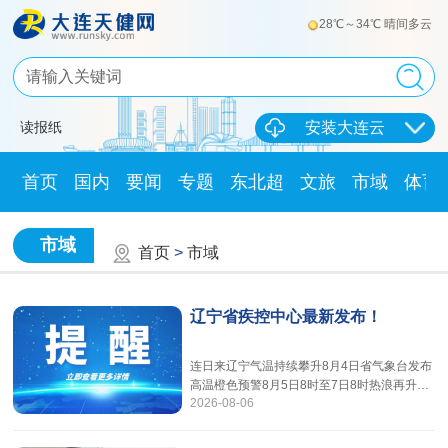
28℃～34℃ 晴间多云
读报纸
安装大连云
首页
国内
要闻
专题
东北超
文旅
市域
体育
市域
首页
>
市域
辽宁省疾控中心最新发布！
连日来辽宁气温持续攀升8月4日省气象台发布
高温橙色预警8月5日8时至7日8时热浪再升级
2026-08-06
——核心高温区最高气温预计达37～40℃局部
可突破40～42℃辽宁省疾病预防控制中心发布
健康提示：本轮高温属典型高湿低风速“桑拿