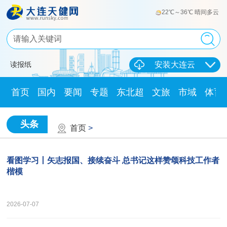
22℃～36℃ 晴间多云
读报纸
安装大连云
首页
国内
要闻
专题
东北超
文旅
市域
体育
头条
首页
>
看图学习丨矢志报国、接续奋斗 总书记这样赞颂科技工作者
楷模
2026-07-07