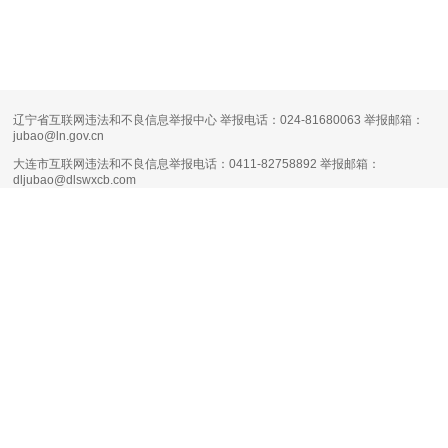
辽宁省互联网违法和不良信息举报中心 举报电话：024-81680063 举报邮箱：
jubao@ln.gov.cn
大连市互联网违法和不良信息举报电话：0411-82758892 举报邮箱：
dljubao@dlswxcb.com
大连天健网不良信息举报电话：0411-88111661 举报邮箱：
runsky2013@126.com
清朗·生活服务类平台信息内容整治专项行动
互联网新闻信息服务许可证编号：
21120170004
增值电信业务经营许可证：
辽B1.B2-20160090
网络文化经营许可证：
辽网文（2017）11444-098号
网站备案号：
辽B-2-4-20080100号-1