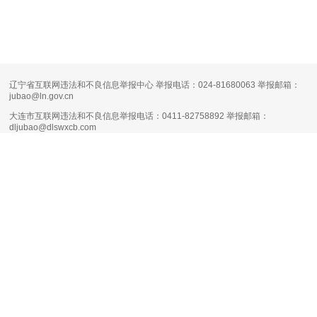
辽宁省互联网违法和不良信息举报中心 举报电话：024-81680063 举报邮箱：
jubao@ln.gov.cn
大连市互联网违法和不良信息举报电话：0411-82758892 举报邮箱：
dljubao@dlswxcb.com
大连天健网不良信息举报电话：0411-88111661 举报邮箱：
runsky2013@126.com
清朗·生活服务类平台信息内容整治专项行动
互联网新闻信息服务许可证编号：
21120170004
增值电信业务经营许可证：
辽B1.B2-20160090
网络文化经营许可证：
辽网文（2017）11444-098号
网站备案号：
辽B-2-4-20080100号-1