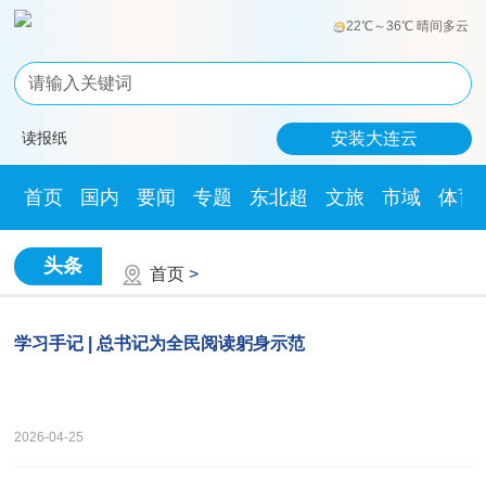
22℃～36℃ 晴间多云
读报纸
安装大连云
首页
国内
要闻
专题
东北超
文旅
市域
体育
头条
首页
>
学习手记 | 总书记为全民阅读躬身示范
2026-04-25