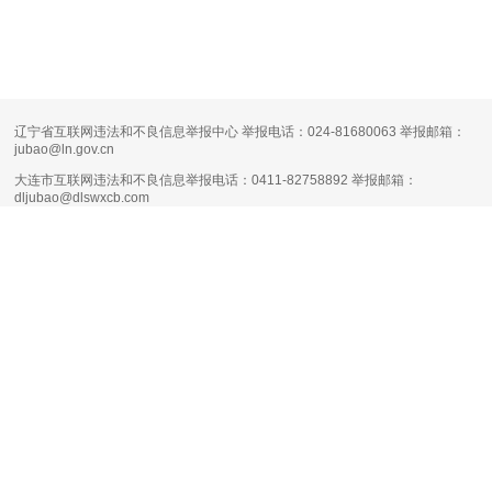
辽宁省互联网违法和不良信息举报中心 举报电话：024-81680063 举报邮箱：
jubao@ln.gov.cn
大连市互联网违法和不良信息举报电话：0411-82758892 举报邮箱：
dljubao@dlswxcb.com
大连天健网不良信息举报电话：0411-88111661 举报邮箱：
runsky2013@126.com
清朗·生活服务类平台信息内容整治专项行动
互联网新闻信息服务许可证编号：
21120170004
增值电信业务经营许可证：
辽B1.B2-20160090
网络文化经营许可证：
辽网文（2017）11444-098号
网站备案号：
辽B-2-4-20080100号-1