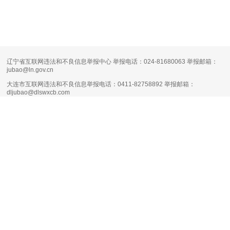
辽宁省互联网违法和不良信息举报中心 举报电话：024-81680063 举报邮箱：
jubao@ln.gov.cn
大连市互联网违法和不良信息举报电话：0411-82758892 举报邮箱：
dljubao@dlswxcb.com
大连天健网不良信息举报电话：0411-88111661 举报邮箱：
runsky2013@126.com
清朗·生活服务类平台信息内容整治专项行动
互联网新闻信息服务许可证编号：
21120170004
增值电信业务经营许可证：
辽B1.B2-20160090
网络文化经营许可证：
辽网文（2017）11444-098号
网站备案号：
辽B-2-4-20080100号-1